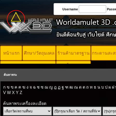
Username
Pass
หน้าแรก
ศึกษา/วัตถุมงคล
ร้านค้ามาตรฐาน
กระดานสะส
บัตรพระ
คอร์ออนไลน์
มาตรฐาน
ค้นหาพระ
ก
ข
ฃ
ค
ฅ
ฆ
ง
จ
ฉ
ช
ซ
ฌ
ญ
ฎ
ฏ
ฐ
ฑ
ฒ
ณ
ด
ต
ถ
ท
ธ
น
บ
ป
ผ
ฝ
V
W
X
Y
Z
ค้นหาพระเครื่องละเอียด