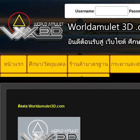
Username
Pass
หน้าแรก
ศึกษา/วัตถุมงคล
ร้านค้ามาตรฐาน
กระดานสะส
บัตรพระ
คอร์ออนไลน์
มาตรฐาน
ติดต่อ Worldamulet3D.com