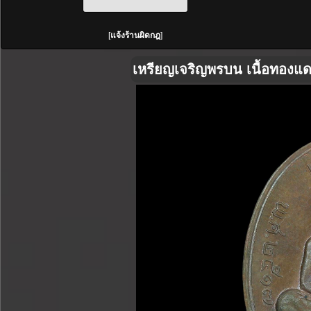
[
แจ้งร้านผิดกฎ
]
เหรียญเจริญพรบน เนื้อทองแดง