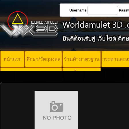
Username
Pass
หน้าแรก
ศึกษา/วัตถุมงคล
ร้านค้ามาตรฐาน
กระดานสะส
บัตรพระ
คอร์ออนไลน์
มาตรฐาน