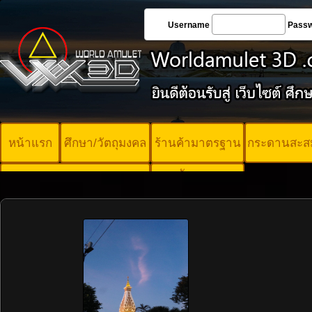
Username
Pass
หน้าแรก
ศึกษา/วัตถุมงคล
ร้านค้ามาตรฐาน
กระดานสะส
บัตรพระ
คอร์ออนไลน์
มาตรฐาน