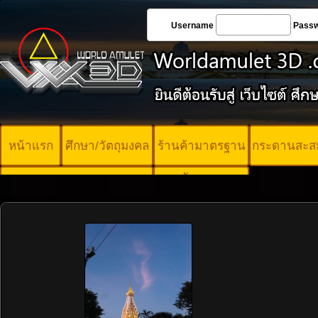
Username
Pass
หน้าแรก
ศึกษา/วัตถุมงคล
ร้านค้ามาตรฐาน
กระดานสะส
บัตรพระ
คอร์ออนไลน์
มาตรฐาน