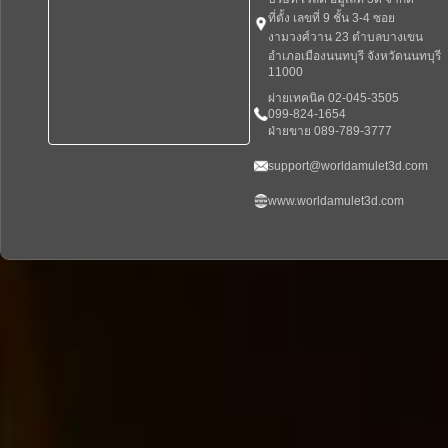
ที่ตั้ง เลขที่ 9 ชั้น 3-4 ซอย
งามวงศ์วาน 23 ตำบลบางเขน
อำเภอเมืองนนทบุรี จังหวัดนนทบุรี
11000
ผ่ายเทคนิค 02-045-3505
099-824-1654
ฝ่ายขาย 089-789-3777
support@worldamulet3d.com
www.worldamulet3d.com