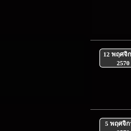
12 พฤศจิ
2570
5 พฤศจิ