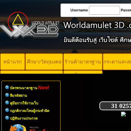
Username
Pass
หน้าแรก
ศึกษา/วัตถุมงคล
ร้านค้ามาตรฐาน
กระดานสะส
บัตรพระ
คอร์ออนไลน์
มาตรฐาน
New!
บัตรพระมาตรฐาน
ลืมรหัสผ่าน
คู่มือการใช้งานเว็บ
31 025
กฎกติกาลงโทษผู้กระทำผิด
ปฏิทินงานประกวด