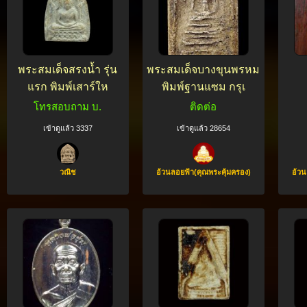
พระสมเด็จสรงน้ำ รุ่น
พระสมเด็จบางขุนพรหม
แรก พิมพ์เสาร์ให
พิมพ์ฐานแซม กรุเ
โทรสอบถาม บ.
ติดต่อ
เข้าดูแล้ว 3337
เข้าดูแล้ว 28654
วณิช
อ้วนลอยฟ้า(คุณพระคุ้มครอง)
อ้วน