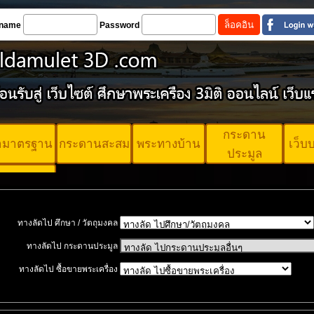
name
Password
กระดาน
้ามาตรฐาน
กระดานสะสม
พระทางบ้าน
เว็บ
ประมูล
ตรพระ
ตรฐาน
ทางลัดไป ศึกษา / วัตถุมงคล
ทางลัดไป กระดานประมูล
ทางลัดไป ซื้อขายพระเครื่อง