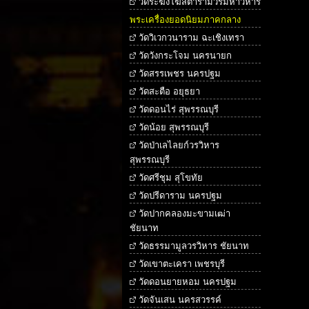
วัดระฆังโฆสิตารามวรมหาวิหาร
พระเครื่องยอดนิยมภาคกลาง
วัดวิเวกวนาราม ฉะเชิงเทรา
วัดวังกระโจม นครนายก
วัดสรรเพชร นครปฐม
วัดสะตือ อยุธยา
วัดดอนไร่ สุพรรณบุรี
วัดน้อย สุพรรณบุรี
วัดป่าเลไลยก์วรวิหาร
สุพรรณบุรี
วัดศรีชุม สุโขทัย
วัดปรีดาราม นครปฐม
วัดปากคลองมะขามเฒ่า
ชัยนาท
วัดธรรมามูลวรวิหาร ชัยนาท
วัดเขาตะเครา เพชรบุรี
วัดดอนยายหอม นครปฐม
วัดจันเสน นครสวรรค์