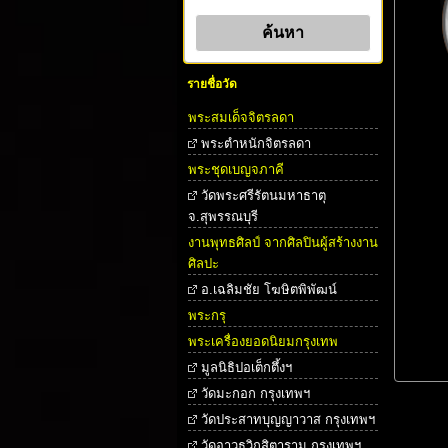
รายชื่อวัด
พระสมเด็จจิตรลดา
พระตําหนักจิตรลดา
พระชุดเบญจภาคี
วัดพระศรีรัตนมหาธาตุ
จ.สุพรรณบุรี
งานพุทธศิลป์ จากศิลปินผู้สร้างงาน
ศิลปะ
อ.เฉลิมชัย โฆษิตพิพัฒน์
พระกรุ
พระเครื่องยอดนิยมกรุงเทพ
มูลนิธิปอเต็กตึ้งฯ
วัดมะกอก กรุงเทพฯ
วัดประสาทบุญญาวาส กรุงเทพฯ
วัดอาวุธวิกสิตาราม กรุงเทพฯ