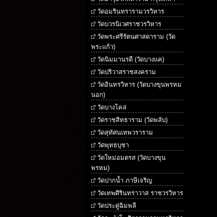
วัดอมรินทรารามวรวิหาร
วัดบวรนิเวศราชวรวิหาร
วัดพระศรีรัตนศาสดาราม (วัด
พระแก้ว)
วัดนิมมานรดี (วัดบางแค)
วัดปริวาสราชสงคราม
วัดอินทรวิหาร (วัดบางขุนพรหม
นอก)
วัดบางโคล่
วัดราชสิทธาราม (วัดพลับ)
วัดสุทัศนเทพวราราม
วัดพุทธบุชา
วัดใหม่อมตรส (วัดบางขุน
พรหม)
วัดปากน้ำ ภาษีเจริญ
วัดเทพศิรินทราวาส ราชวรวิหาร
วัดประดู่ฉิมพลี