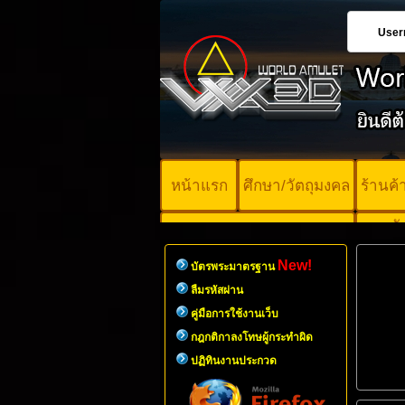
User
หน้าแรก
ศึกษา/วัตถุมงคล
ร้านค
บั
คอร์ออนไลน์
มา
New!
บัตรพระมาตรฐาน
ลืมรหัสผ่าน
คู่มือการใช้งานเว็บ
กฎกติกาลงโทษผู้กระทำผิด
ปฏิทินงานประกวด