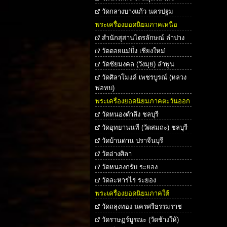
วัดกลางบางแก้ว นครปฐม
พระเครื่องยอดนิยมภาคเหนือ
สำนักสุสานไตรลักษณ์ ลำปาง
วัดดอยแม่ปั๋ง เชียงใหม่
วัดชัยมงคล (วังมุย) ลำพูน
วัดศิลาโมงค์ เพชรบูรณ์ (หลวง
พ่อทบ)
พระเครื่องยอดนิยมภาคตะวันออก
วัดหนองตำลึง ชลบุรี
วัดอุทยานนที (วัดสมถะ) ชลบุรี
วัดบ้านด่าน ปราจีนบุรี
วัดอ่างศิลา
วัดหนองกรับ ระยอง
วัดละหารไร่ ระยอง
พระเครื่องยอดนิยมภาคใต้
วัดถลุงทอง นครศรีธรรมราช
วัดราษฏร์บูรณะ (วัดช้างให้)