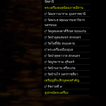
ปัตตานี
พระเครื่องยอดนิยมภาคอีสาน
วัดมหาวนาราม อุบลราชธานี
วัดพระธาตุพนมวรมหาวิหาร
นครพนม
วัดอุดมคงคาคีรีเขต ขอนแก่น
วัดป่าอุดมสมพร สกลนคร
วัดโพธิ์ชัย หนองคาย
พระเครื่องเมืองอุบล
วัดป่าสุทธาวาส สกลนคร
วัดบูรพาราม สุรินทร์
วัดบ้านจาน ศรีสะเกษ
วัดบ้านไร่ นครราชสีมา
เหรียญที่ระลึกบุคคลสำคัญ
รัชกาลที่ ๙
อุปกรณ์พระเครื่อง