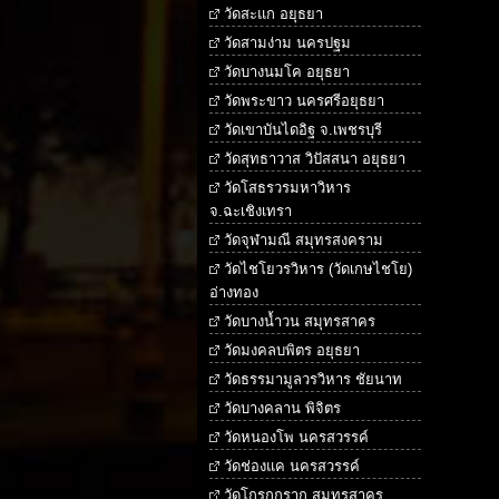
วัดสะแก อยุธยา
วัดสามง่าม นครปฐม
วัดบางนมโค อยุธยา
วัดพระขาว นครศรีอยุธยา
วัดเขาบันไดอิฐ จ.เพชรบุรี
วัดสุทธาวาส วิปัสสนา อยุธยา
วัดโสธรวรมหาวิหาร
จ.ฉะเชิงเทรา
วัดจุฬามณี สมุทรสงคราม
วัดไชโยวรวิหาร (วัดเกษไชโย)
อ่างทอง
วัดบางน้ำวน สมุทรสาคร
วัดมงคลบพิตร อยุธยา
วัดธรรมามูลวรวิหาร ชัยนาท
วัดบางคลาน พิจิตร
วัดหนองโพ นครสวรรค์
วัดช่องแค นครสวรรค์
วัดโกรกกราก สมุทรสาคร