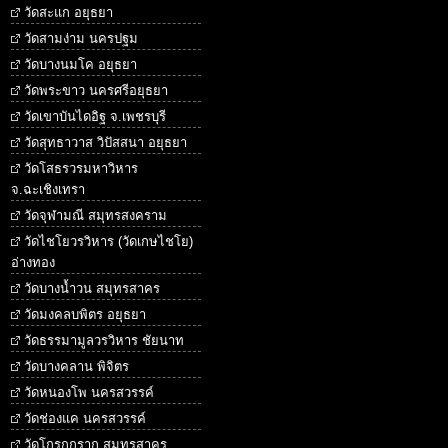
วัดสะแก อยุธยา
วัดสามง่าม นครปฐม
วัดบางนมโค อยุธยา
วัดพระขาว นครศรีอยุธยา
วัดเขาบันไดอิฐ จ.เพชรบุรี
วัดสุทธาวาส วิปัสสนา อยุธยา
วัดโสธรวรมหาวิหาร
จ.ฉะเชิงเทรา
วัดจุฬามณี สมุทรสงคราม
วัดไชโยวรวิหาร (วัดเกษไชโย)
อ่างทอง
วัดบางน้ำวน สมุทรสาคร
วัดมงคลบพิตร อยุธยา
วัดธรรมามูลวรวิหาร ชัยนาท
วัดบางคลาน พิจิตร
วัดหนองโพ นครสวรรค์
วัดช่องแค นครสวรรค์
วัดโกรกกราก สมุทรสาคร