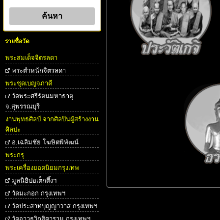
รายชื่อวัด
พระสมเด็จจิตรลดา
พระตําหนักจิตรลดา
พระชุดเบญจภาคี
วัดพระศรีรัตนมหาธาตุ
จ.สุพรรณบุรี
งานพุทธศิลป์ จากศิลปินผู้สร้างงาน
ศิลปะ
อ.เฉลิมชัย โฆษิตพิพัฒน์
พระกรุ
พระเครื่องยอดนิยมกรุงเทพ
มูลนิธิปอเต็กตึ้งฯ
วัดมะกอก กรุงเทพฯ
วัดประสาทบุญญาวาส กรุงเทพฯ
วัดอาวุธวิกสิตาราม กรุงเทพฯ