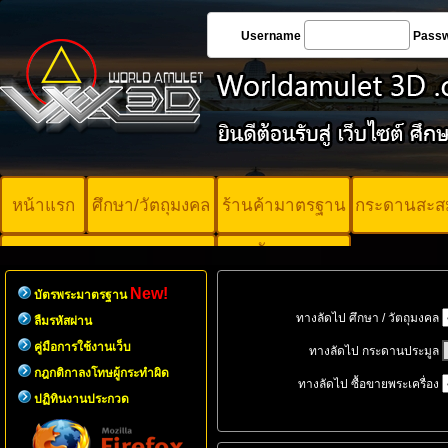
Username
Pass
หน้าแรก
ศึกษา/วัตถุมงคล
ร้านค้ามาตรฐาน
กระดานสะส
บัตรพระ
คอร์ออนไลน์
มาตรฐาน
New!
บัตรพระมาตรฐาน
ทางลัดไป ศึกษา / วัตถุมงคล
ลืมรหัสผ่าน
คู่มือการใช้งานเว็บ
ทางลัดไป กระดานประมูล
กฎกติกาลงโทษผู้กระทำผิด
ทางลัดไป ซื้อขายพระเครื่อง
ปฏิทินงานประกวด