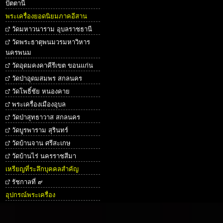
ปัตตานี
พระเครื่องยอดนิยมภาคอีสาน
วัดมหาวนาราม อุบลราชธานี
วัดพระธาตุพนมวรมหาวิหาร
นครพนม
วัดอุดมคงคาคีรีเขต ขอนแก่น
วัดป่าอุดมสมพร สกลนคร
วัดโพธิ์ชัย หนองคาย
พระเครื่องเมืองอุบล
วัดป่าสุทธาวาส สกลนคร
วัดบูรพาราม สุรินทร์
วัดบ้านจาน ศรีสะเกษ
วัดบ้านไร่ นครราชสีมา
เหรียญที่ระลึกบุคคลสำคัญ
รัชกาลที่ ๙
อุปกรณ์พระเครื่อง