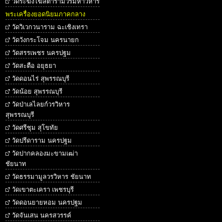
วัดระฆังโฆสิตารามวรมหาวิหาร
พระเครื่องยอดนิยมภาคกลาง
วัดวิเวกวนาราม ฉะเชิงเทรา
วัดวังกระโจม นครนายก
วัดสรรเพชร นครปฐม
วัดสะตือ อยุธยา
วัดดอนไร่ สุพรรณบุรี
วัดน้อย สุพรรณบุรี
วัดป่าเลไลยก์วรวิหาร
สุพรรณบุรี
วัดศรีชุม สุโขทัย
วัดปรีดาราม นครปฐม
วัดปากคลองมะขามเฒ่า
ชัยนาท
วัดธรรมามูลวรวิหาร ชัยนาท
วัดเขาตะเครา เพชรบุรี
วัดดอนยายหอม นครปฐม
วัดจันเสน นครสวรรค์