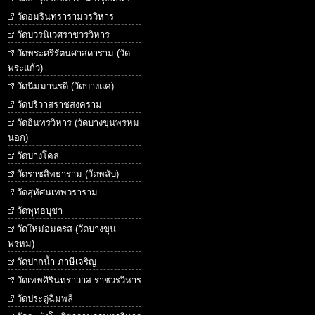
วัดอมรินทรารามวรวิหาร
วัดบวรนิเวศราชวรวิหาร
วัดพระศรีรัตนศาสดาราม (วัด
พระแก้ว)
วัดนิมมานรดี (วัดบางแค)
วัดปริวาสราชสงคราม
วัดอินทรวิหาร (วัดบางขุนพรหม
นอก)
วัดบางโคล่
วัดราชสิทธาราม (วัดพลับ)
วัดสุทัศนเทพวราราม
วัดพุทธบุชา
วัดใหม่อมตรส (วัดบางขุน
พรหม)
วัดปากน้ำ ภาษีเจริญ
วัดเทพศิรินทราวาส ราชวรวิหาร
วัดประดู่ฉิมพลี