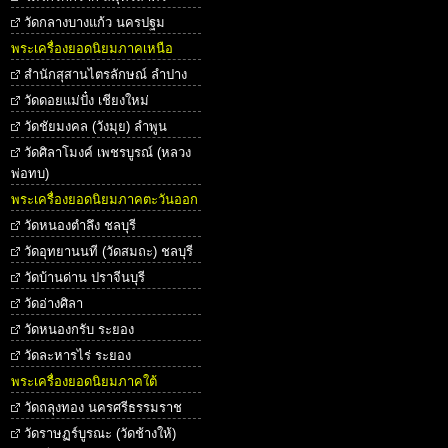
วัดกลางบางแก้ว นครปฐม
พระเครื่องยอดนิยมภาคเหนือ
สำนักสุสานไตรลักษณ์ ลำปาง
วัดดอยแม่ปั๋ง เชียงใหม่
วัดชัยมงคล (วังมุย) ลำพูน
วัดศิลาโมงค์ เพชรบูรณ์ (หลวง
พ่อทบ)
พระเครื่องยอดนิยมภาคตะวันออก
วัดหนองตำลึง ชลบุรี
วัดอุทยานนที (วัดสมถะ) ชลบุรี
วัดบ้านด่าน ปราจีนบุรี
วัดอ่างศิลา
วัดหนองกรับ ระยอง
วัดละหารไร่ ระยอง
พระเครื่องยอดนิยมภาคใต้
วัดถลุงทอง นครศรีธรรมราช
วัดราษฏร์บูรณะ (วัดช้างให้)