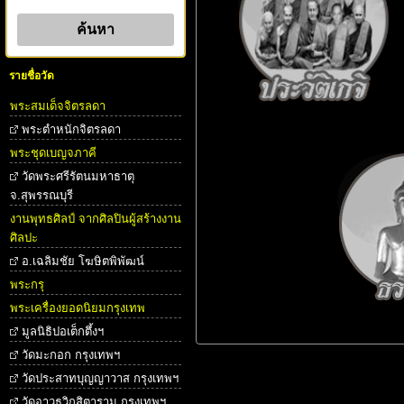
รายชื่อวัด
พระสมเด็จจิตรลดา
พระตําหนักจิตรลดา
พระชุดเบญจภาคี
วัดพระศรีรัตนมหาธาตุ
จ.สุพรรณบุรี
งานพุทธศิลป์ จากศิลปินผู้สร้างงาน
ศิลปะ
อ.เฉลิมชัย โฆษิตพิพัฒน์
พระกรุ
พระเครื่องยอดนิยมกรุงเทพ
มูลนิธิปอเต็กตึ้งฯ
วัดมะกอก กรุงเทพฯ
วัดประสาทบุญญาวาส กรุงเทพฯ
วัดอาวุธวิกสิตาราม กรุงเทพฯ