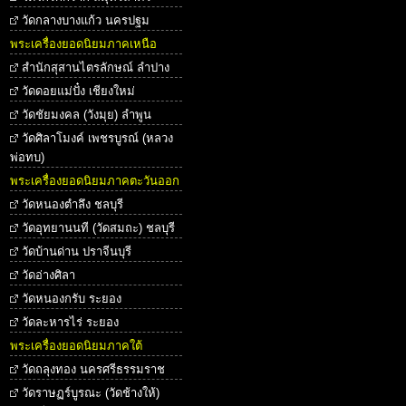
วัดกลางบางแก้ว นครปฐม
พระเครื่องยอดนิยมภาคเหนือ
สำนักสุสานไตรลักษณ์ ลำปาง
วัดดอยแม่ปั๋ง เชียงใหม่
วัดชัยมงคล (วังมุย) ลำพูน
วัดศิลาโมงค์ เพชรบูรณ์ (หลวง
พ่อทบ)
พระเครื่องยอดนิยมภาคตะวันออก
วัดหนองตำลึง ชลบุรี
วัดอุทยานนที (วัดสมถะ) ชลบุรี
วัดบ้านด่าน ปราจีนบุรี
วัดอ่างศิลา
วัดหนองกรับ ระยอง
วัดละหารไร่ ระยอง
พระเครื่องยอดนิยมภาคใต้
วัดถลุงทอง นครศรีธรรมราช
วัดราษฏร์บูรณะ (วัดช้างให้)