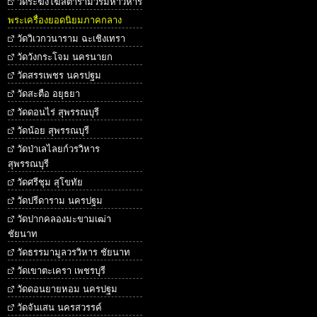
วัดระฆังโฆสิตารามวรมหาวิหาร
พระเครื่องยอดนิยมภาคกลาง
วัดวิเวกวนาราม ฉะเชิงเทรา
วัดวังกระโจม นครนายก
วัดสรรเพชร นครปฐม
วัดสะตือ อยุธยา
วัดดอนไร่ สุพรรณบุรี
วัดน้อย สุพรรณบุรี
วัดป่าเลไลยก์วรวิหาร
สุพรรณบุรี
วัดศรีชุม สุโขทัย
วัดปรีดาราม นครปฐม
วัดปากคลองมะขามเฒ่า
ชัยนาท
วัดธรรมามูลวรวิหาร ชัยนาท
วัดเขาตะเครา เพชรบุรี
วัดดอนยายหอม นครปฐม
วัดจันเสน นครสวรรค์