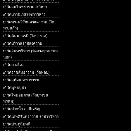
วัดอมรินทรารามวรวิหาร
วัดบวรนิเวศราชวรวิหาร
วัดพระศรีรัตนศาสดาราม (วัด
พระแก้ว)
วัดนิมมานรดี (วัดบางแค)
วัดปริวาสราชสงคราม
วัดอินทรวิหาร (วัดบางขุนพรหม
นอก)
วัดบางโคล่
วัดราชสิทธาราม (วัดพลับ)
วัดสุทัศนเทพวราราม
วัดพุทธบุชา
วัดใหม่อมตรส (วัดบางขุน
พรหม)
วัดปากน้ำ ภาษีเจริญ
วัดเทพศิรินทราวาส ราชวรวิหาร
วัดประดู่ฉิมพลี