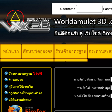
Username
Pass
หน้าแรก
ศึกษา/วัตถุมงคล
ร้านค้ามาตรฐาน
กระดานสะส
บัตรพระ
คอร์ออนไลน์
มาตรฐาน
New!
บัตรพระมาตรฐาน
ทางลัดไป ศึกษา / วัตถุมงคล
ลืมรหัสผ่าน
คู่มือการใช้งานเว็บ
ทางลัดไป กระดานประมูล
กฎกติกาลงโทษผู้กระทำผิด
ทางลัดไป ซื้อขายพระเครื่อง
ปฏิทินงานประกวด