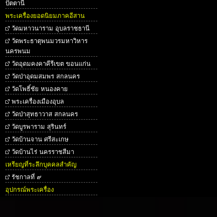
ปัตตานี
พระเครื่องยอดนิยมภาคอีสาน
วัดมหาวนาราม อุบลราชธานี
วัดพระธาตุพนมวรมหาวิหาร
นครพนม
วัดอุดมคงคาคีรีเขต ขอนแก่น
วัดป่าอุดมสมพร สกลนคร
วัดโพธิ์ชัย หนองคาย
พระเครื่องเมืองอุบล
วัดป่าสุทธาวาส สกลนคร
วัดบูรพาราม สุรินทร์
วัดบ้านจาน ศรีสะเกษ
วัดบ้านไร่ นครราชสีมา
เหรียญที่ระลึกบุคคลสำคัญ
รัชกาลที่ ๙
อุปกรณ์พระเครื่อง