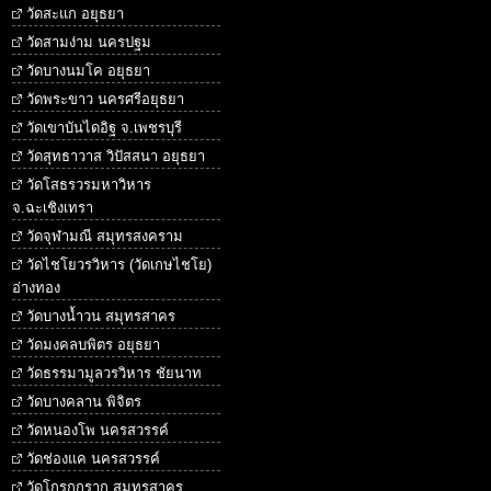
วัดสะแก อยุธยา
วัดสามง่าม นครปฐม
วัดบางนมโค อยุธยา
วัดพระขาว นครศรีอยุธยา
วัดเขาบันไดอิฐ จ.เพชรบุรี
วัดสุทธาวาส วิปัสสนา อยุธยา
วัดโสธรวรมหาวิหาร
จ.ฉะเชิงเทรา
วัดจุฬามณี สมุทรสงคราม
วัดไชโยวรวิหาร (วัดเกษไชโย)
อ่างทอง
วัดบางน้ำวน สมุทรสาคร
วัดมงคลบพิตร อยุธยา
วัดธรรมามูลวรวิหาร ชัยนาท
วัดบางคลาน พิจิตร
วัดหนองโพ นครสวรรค์
วัดช่องแค นครสวรรค์
วัดโกรกกราก สมุทรสาคร