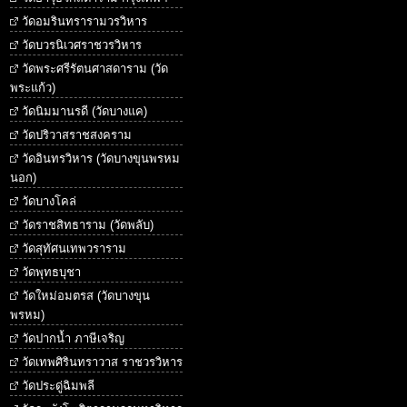
วัดอมรินทรารามวรวิหาร
วัดบวรนิเวศราชวรวิหาร
วัดพระศรีรัตนศาสดาราม (วัด
พระแก้ว)
วัดนิมมานรดี (วัดบางแค)
วัดปริวาสราชสงคราม
วัดอินทรวิหาร (วัดบางขุนพรหม
นอก)
วัดบางโคล่
วัดราชสิทธาราม (วัดพลับ)
วัดสุทัศนเทพวราราม
วัดพุทธบุชา
วัดใหม่อมตรส (วัดบางขุน
พรหม)
วัดปากน้ำ ภาษีเจริญ
วัดเทพศิรินทราวาส ราชวรวิหาร
วัดประดู่ฉิมพลี