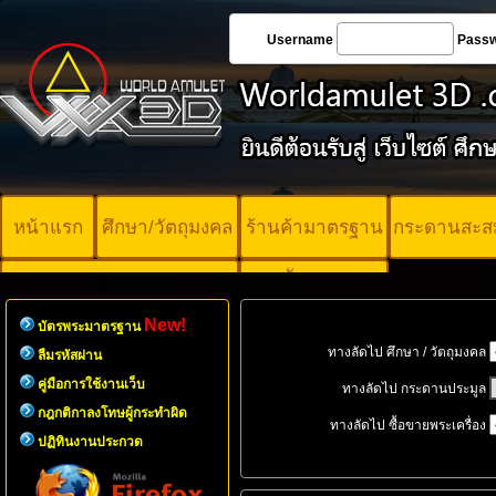
Username
Pass
หน้าแรก
ศึกษา/วัตถุมงคล
ร้านค้ามาตรฐาน
กระดานสะส
บัตรพระ
คอร์ออนไลน์
มาตรฐาน
New!
บัตรพระมาตรฐาน
ทางลัดไป ศึกษา / วัตถุมงคล
ลืมรหัสผ่าน
คู่มือการใช้งานเว็บ
ทางลัดไป กระดานประมูล
กฎกติกาลงโทษผู้กระทำผิด
ทางลัดไป ซื้อขายพระเครื่อง
ปฏิทินงานประกวด