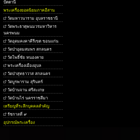
ปัตตานี
พระเครื่องยอดนิยมภาคอีสาน
วัดมหาวนาราม อุบลราชธานี
วัดพระธาตุพนมวรมหาวิหาร
นครพนม
วัดอุดมคงคาคีรีเขต ขอนแก่น
วัดป่าอุดมสมพร สกลนคร
วัดโพธิ์ชัย หนองคาย
พระเครื่องเมืองอุบล
วัดป่าสุทธาวาส สกลนคร
วัดบูรพาราม สุรินทร์
วัดบ้านจาน ศรีสะเกษ
วัดบ้านไร่ นครราชสีมา
เหรียญที่ระลึกบุคคลสำคัญ
รัชกาลที่ ๙
อุปกรณ์พระเครื่อง