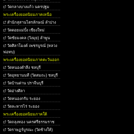
วัดกลางบางแก้ว นครปฐม
พระเครื่องยอดนิยมภาคเหนือ
สำนักสุสานไตรลักษณ์ ลำปาง
วัดดอยแม่ปั๋ง เชียงใหม่
วัดชัยมงคล (วังมุย) ลำพูน
วัดศิลาโมงค์ เพชรบูรณ์ (หลวง
พ่อทบ)
พระเครื่องยอดนิยมภาคตะวันออก
วัดหนองตำลึง ชลบุรี
วัดอุทยานนที (วัดสมถะ) ชลบุรี
วัดบ้านด่าน ปราจีนบุรี
วัดอ่างศิลา
วัดหนองกรับ ระยอง
วัดละหารไร่ ระยอง
พระเครื่องยอดนิยมภาคใต้
วัดถลุงทอง นครศรีธรรมราช
วัดราษฏร์บูรณะ (วัดช้างให้)