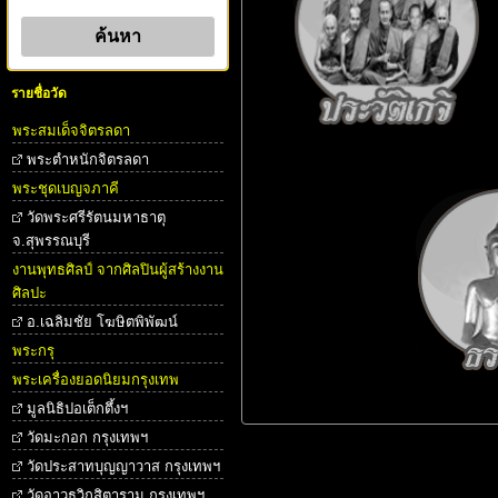
รายชื่อวัด
พระสมเด็จจิตรลดา
พระตําหนักจิตรลดา
พระชุดเบญจภาคี
วัดพระศรีรัตนมหาธาตุ
จ.สุพรรณบุรี
งานพุทธศิลป์ จากศิลปินผู้สร้างงาน
ศิลปะ
อ.เฉลิมชัย โฆษิตพิพัฒน์
พระกรุ
พระเครื่องยอดนิยมกรุงเทพ
มูลนิธิปอเต็กตึ้งฯ
วัดมะกอก กรุงเทพฯ
วัดประสาทบุญญาวาส กรุงเทพฯ
วัดอาวุธวิกสิตาราม กรุงเทพฯ