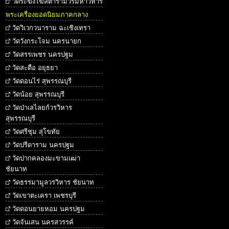
วัดระฆังโฆสิตารามวรมหาวิหาร
พระเครื่องยอดนิยมภาคกลาง
วัดวิเวกวนาราม ฉะเชิงเทรา
วัดวังกระโจม นครนายก
วัดสรรเพชร นครปฐม
วัดสะตือ อยุธยา
วัดดอนไร่ สุพรรณบุรี
วัดน้อย สุพรรณบุรี
วัดป่าเลไลยก์วรวิหาร
สุพรรณบุรี
วัดศรีชุม สุโขทัย
วัดปรีดาราม นครปฐม
วัดปากคลองมะขามเฒ่า
ชัยนาท
วัดธรรมามูลวรวิหาร ชัยนาท
วัดเขาตะเครา เพชรบุรี
วัดดอนยายหอม นครปฐม
วัดจันเสน นครสวรรค์