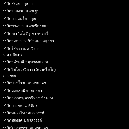
วัดสะแก อยุธยา
วัดสามง่าม นครปฐม
วัดบางนมโค อยุธยา
วัดพระขาว นครศรีอยุธยา
วัดเขาบันไดอิฐ จ.เพชรบุรี
วัดสุทธาวาส วิปัสสนา อยุธยา
วัดโสธรวรมหาวิหาร
จ.ฉะเชิงเทรา
วัดจุฬามณี สมุทรสงคราม
วัดไชโยวรวิหาร (วัดเกษไชโย)
อ่างทอง
วัดบางน้ำวน สมุทรสาคร
วัดมงคลบพิตร อยุธยา
วัดธรรมามูลวรวิหาร ชัยนาท
วัดบางคลาน พิจิตร
วัดหนองโพ นครสวรรค์
วัดช่องแค นครสวรรค์
วัดโกรกกราก สมุทรสาคร