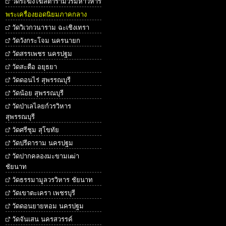
วัดระฆังโฆสิตารามวรมหาวิหาร
พระเครื่องยอดนิยมภาคกลาง
วัดวิเวกวนาราม ฉะเชิงเทรา
วัดวังกระโจม นครนายก
วัดสรรเพชร นครปฐม
วัดสะตือ อยุธยา
วัดดอนไร่ สุพรรณบุรี
วัดน้อย สุพรรณบุรี
วัดป่าเลไลยก์วรวิหาร
สุพรรณบุรี
วัดศรีชุม สุโขทัย
วัดปรีดาราม นครปฐม
วัดปากคลองมะขามเฒ่า
ชัยนาท
วัดธรรมามูลวรวิหาร ชัยนาท
วัดเขาตะเครา เพชรบุรี
วัดดอนยายหอม นครปฐม
วัดจันเสน นครสวรรค์