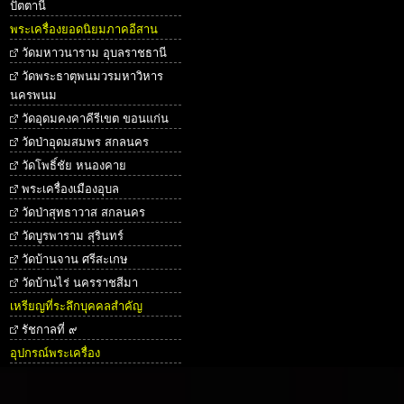
ปัตตานี
พระเครื่องยอดนิยมภาคอีสาน
วัดมหาวนาราม อุบลราชธานี
วัดพระธาตุพนมวรมหาวิหาร
นครพนม
วัดอุดมคงคาคีรีเขต ขอนแก่น
วัดป่าอุดมสมพร สกลนคร
วัดโพธิ์ชัย หนองคาย
พระเครื่องเมืองอุบล
วัดป่าสุทธาวาส สกลนคร
วัดบูรพาราม สุรินทร์
วัดบ้านจาน ศรีสะเกษ
วัดบ้านไร่ นครราชสีมา
เหรียญที่ระลึกบุคคลสำคัญ
รัชกาลที่ ๙
อุปกรณ์พระเครื่อง