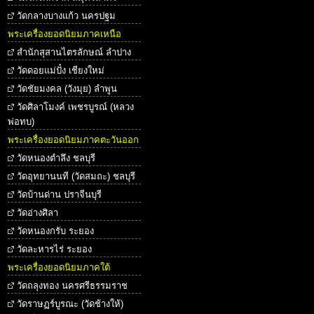
วัดกลางบางแก้ว นครปฐม
พระเครื่องยอดนิยมภาคเหนือ
สำนักสุสานไตรลักษณ์ ลำปาง
วัดดอยแม่ปั๋ง เชียงใหม่
วัดชัยมงคล (วังมุย) ลำพูน
วัดศิลาโมงค์ เพชรบูรณ์ (หลวง
พ่อทบ)
พระเครื่องยอดนิยมภาคตะวันออก
วัดหนองตำลึง ชลบุรี
วัดอุทยานนที (วัดสมถะ) ชลบุรี
วัดบ้านด่าน ปราจีนบุรี
วัดอ่างศิลา
วัดหนองกรับ ระยอง
วัดละหารไร่ ระยอง
พระเครื่องยอดนิยมภาคใต้
วัดถลุงทอง นครศรีธรรมราช
วัดราษฏร์บูรณะ (วัดช้างให้)