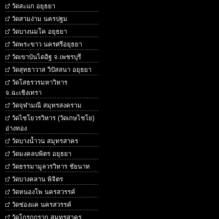
วัดสะแก อยุธยา
วัดสามง่าม นครปฐม
วัดบางนมโค อยุธยา
วัดพระขาว นครศรีอยุธยา
วัดเขาบันไดอิฐ จ.เพชรบุรี
วัดสุทธาวาส วิปัสสนา อยุธยา
วัดโสธรวรมหาวิหาร
จ.ฉะเชิงเทรา
วัดจุฬามณี สมุทรสงคราม
วัดไชโยวรวิหาร (วัดเกษไชโย)
อ่างทอง
วัดบางน้ำวน สมุทรสาคร
วัดมงคลบพิตร อยุธยา
วัดธรรมามูลวรวิหาร ชัยนาท
วัดบางคลาน พิจิตร
วัดหนองโพ นครสวรรค์
วัดช่องแค นครสวรรค์
วัดโกรกกราก สมุทรสาคร