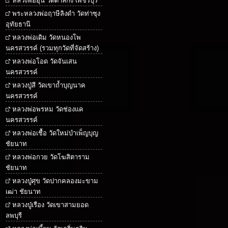
หลวงพ่ออุ้น วัดตาลกง เพชรบุรี
พระหลวงพ่อฤาษีลิงดำ วัดท่าซุง
อุทัยธานี
หลวงพ่อเดิม วัดหนองโพ
นครสวรรค์ (รวมทุกวัดที่จัดสร้าง)
หลวงพ่อโอด วัดจันเสน
นครสวรรค์
หลวงปู่สี วัดเขาถ้ำบุญนาค
นครสวรรค์
หลวงพ่อพรหม วัดช่องแค
นครสวรรค์
หลวงพ่อเชื้อ วัดใหม่บำเพ็ญบุญ
ชัยนาท
หลวงพ่อกวย วัดโฆสิตาราม
ชัยนาท
หลวงปู่ศุข วัดปากคลองมะขาม
เฒ่า ชัยนาท
หลวงปู่เรือง วัดเขาสามยอด
ลพบุรี