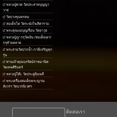
หลวงปู่ทวด วัดประสาทบุญญา
วาส
วัดบางขุนพรหม
สมเด็จโต วัดระฆังโฆสิตาราม
พระคุณแม่บุญเรือน วัดอาวุธ
หลวงปู่ภู/ กรุวัดเงิน /สมเด็จเผ่า/
กรุท้ายตลาด
พระสายวัดปากน้ำ ภาษีเจริญทุก
รุ่น
ท่านเจ้าคุณนรรัตน์ราชมานิต
วัดเทพศิรินทร์
หลวงปู่โต๊ะ วัดประดู่ฉิมพลี
พระเครื่องสมเด็จพระญาณ
สังวรฯ วัดบวรนิเวศฯ
ติดต่อเรา