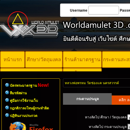
Username
Pass
หน้าแรก
ศึกษา/วัตถุมงคล
ร้านค้ามาตรฐาน
กระดานสะส
บัตรพระ
คอร์ออนไลน์
มาตรฐาน
หลวงพ่อพรหม วัดช่องแค นครสวรรค์
New!
บัตรพระมาตรฐาน
ลืมรหัสผ่าน
กระดานประมูล
คู่มือการใช้งานเว็บ
กฎกติกาลงโทษผู้กระทำผิด
ปฏิทินงานประกวด
ทางลัดไป ศึกษา / วัตถุมงคล
ทางลัดไป กระดานประมูล