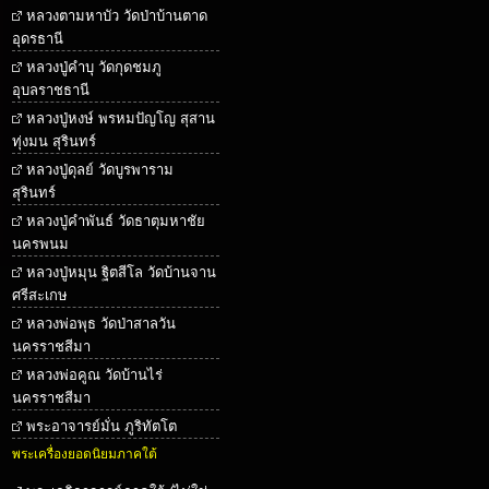
หลวงตามหาบัว วัดป่าบ้านตาด
อุดรธานี
หลวงปู่คำบุ วัดกุดชมภู
อุบลราชธานี
หลวงปู่หงษ์ พรหมปัญโญ สุสาน
ทุ่งมน สุรินทร์
หลวงปู่ดุลย์ วัดบูรพาราม
สุรินทร์
หลวงปู่คำพันธ์ วัดธาตุมหาชัย
นครพนม
หลวงปู่หมุน ฐิตสีโล วัดบ้านจาน
ศรีสะเกษ
หลวงพ่อพุธ วัดป่าสาลวัน
นครราชสีมา
หลวงพ่อคูณ วัดบ้านไร่
นครราชสีมา
พระอาจารย์มั่น ภูริทัตโต
พระเครื่องยอดนิยมภาคใต้