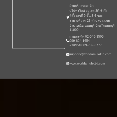
ฝ่ายบริการสมาชิก
บริษัท เวิลด์ อมูเลท 3ดี จำกัด
ที่ตั้ง เลขที่ 9 ชั้น 3-4 ซอย
งามวงศ์วาน 23 ตำบลบางเขน
อำเภอเมืองนนทบุรี จังหวัดนนทบุรี
11000
ผ่ายเทคนิค 02-045-3505
099-824-1654
ฝ่ายขาย 089-789-3777
support@worldamulet3d.com
www.worldamulet3d.com