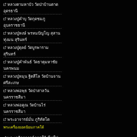
หลวงตามหาบัว วัดป่าบ้านตาด
อุดรธานี
หลวงปู่คำบุ วัดกุดชมภู
อุบลราชธานี
หลวงปู่หงษ์ พรหมปัญโญ สุสาน
ทุ่งมน สุรินทร์
หลวงปู่ดุลย์ วัดบูรพาราม
สุรินทร์
หลวงปู่คำพันธ์ วัดธาตุมหาชัย
นครพนม
หลวงปู่หมุน ฐิตสีโล วัดบ้านจาน
ศรีสะเกษ
หลวงพ่อพุธ วัดป่าสาลวัน
นครราชสีมา
หลวงพ่อคูณ วัดบ้านไร่
นครราชสีมา
พระอาจารย์มั่น ภูริทัตโต
พระเครื่องยอดนิยมภาคใต้