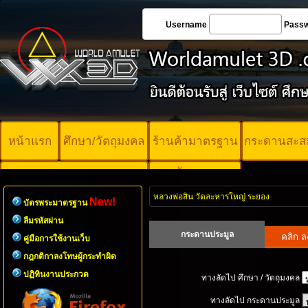
Username
Pass
หน้าแรก
ศึกษา/วัตถุมงคล
ร้านค้ามาตรฐาน
กระดานสะส
บัตรพระ
คอร์ออนไลน์
มาตรฐาน
หลวงพ่อสิน วัดละหารใหญ่ ระยอง
New!
บัตรพระมาตรฐาน
ลืมรหัสผ่าน
กระดานประมูล
คู่มือการใช้งานเว็บ
กฎกติกาลงโทษผู้กระทำผิด
ปฏิทินงานประกวด
ทางลัดไป ศึกษา / วัตถุมงคล
ทางลัดไป กระดานประมูล