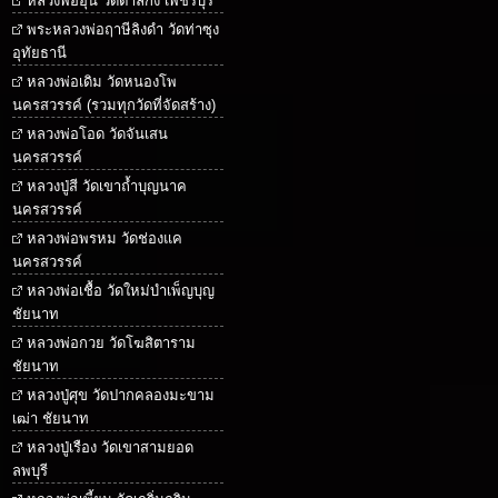
หลวงพ่ออุ้น วัดตาลกง เพชรบุรี
พระหลวงพ่อฤาษีลิงดำ วัดท่าซุง
อุทัยธานี
หลวงพ่อเดิม วัดหนองโพ
นครสวรรค์ (รวมทุกวัดที่จัดสร้าง)
หลวงพ่อโอด วัดจันเสน
นครสวรรค์
หลวงปู่สี วัดเขาถ้ำบุญนาค
นครสวรรค์
หลวงพ่อพรหม วัดช่องแค
นครสวรรค์
หลวงพ่อเชื้อ วัดใหม่บำเพ็ญบุญ
ชัยนาท
หลวงพ่อกวย วัดโฆสิตาราม
ชัยนาท
หลวงปู่ศุข วัดปากคลองมะขาม
เฒ่า ชัยนาท
หลวงปู่เรือง วัดเขาสามยอด
ลพบุรี