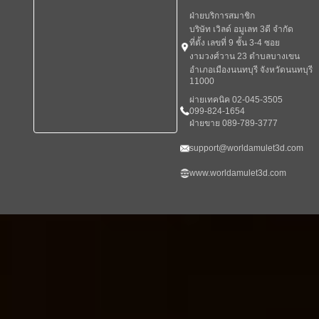
ฝ่ายบริการสมาชิก
บริษัท เวิลด์ อมูเลท 3ดี จำกัด
ที่ตั้ง เลขที่ 9 ชั้น 3-4 ซอย
งามวงศ์วาน 23 ตำบลบางเขน
อำเภอเมืองนนทบุรี จังหวัดนนทบุรี
11000
ผ่ายเทคนิค 02-045-3505
099-824-1654
ฝ่ายขาย 089-789-3777
support@worldamulet3d.com
www.worldamulet3d.com