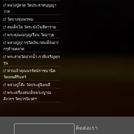
หลวงปู่ทวด วัดประสาทบุญญา
วาส
วัดบางขุนพรหม
สมเด็จโต วัดระฆังโฆสิตาราม
พระคุณแม่บุญเรือน วัดอาวุธ
หลวงปู่ภู/ กรุวัดเงิน /สมเด็จเผ่า/
กรุท้ายตลาด
พระสายวัดปากน้ำ ภาษีเจริญทุก
รุ่น
ท่านเจ้าคุณนรรัตน์ราชมานิต
วัดเทพศิรินทร์
หลวงปู่โต๊ะ วัดประดู่ฉิมพลี
พระเครื่องสมเด็จพระญาณ
สังวรฯ วัดบวรนิเวศฯ
ติดต่อเรา