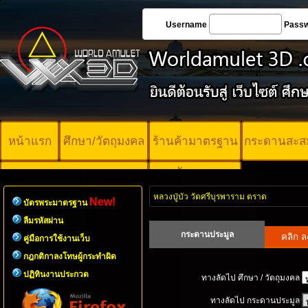
Username
Pass
หน้าแรก
ศึกษา/วัตถุมงคล
ร้านค้ามาตรฐาน
กระดานสะส
บัตรพระ
คอร์ออนไลน์
มาตรฐาน
หลวงปู่บัว วัดศรีบุรพาราม ตราด
New!
บัตรพระมาตรฐาน
ลืมรหัสผ่าน
กระดานประมูล
คู่มือการใช้งานเว็บ
กฎกติกาลงโทษผู้กระทำผิด
ปฏิทินงานประกวด
ทางลัดไป ศึกษา / วัตถุมงคล
ทางลัดไป กระดานประมูล