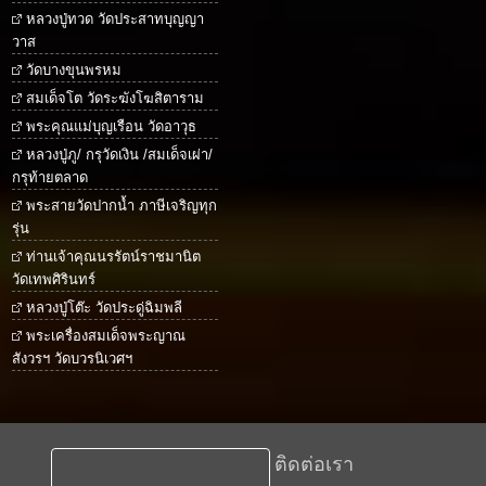
หลวงปู่ทวด วัดประสาทบุญญา
วาส
วัดบางขุนพรหม
สมเด็จโต วัดระฆังโฆสิตาราม
พระคุณแม่บุญเรือน วัดอาวุธ
หลวงปู่ภู/ กรุวัดเงิน /สมเด็จเผ่า/
กรุท้ายตลาด
พระสายวัดปากน้ำ ภาษีเจริญทุก
รุ่น
ท่านเจ้าคุณนรรัตน์ราชมานิต
วัดเทพศิรินทร์
หลวงปู่โต๊ะ วัดประดู่ฉิมพลี
พระเครื่องสมเด็จพระญาณ
สังวรฯ วัดบวรนิเวศฯ
ติดต่อเรา