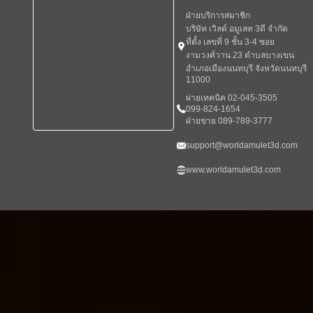
ฝ่ายบริการสมาชิก
บริษัท เวิลด์ อมูเลท 3ดี จำกัด
ที่ตั้ง เลขที่ 9 ชั้น 3-4 ซอย
งามวงศ์วาน 23 ตำบลบางเขน
อำเภอเมืองนนทบุรี จังหวัดนนทบุรี
11000
ผ่ายเทคนิค 02-045-3505
099-824-1654
ฝ่ายขาย 089-789-3777
support@worldamulet3d.com
www.worldamulet3d.com