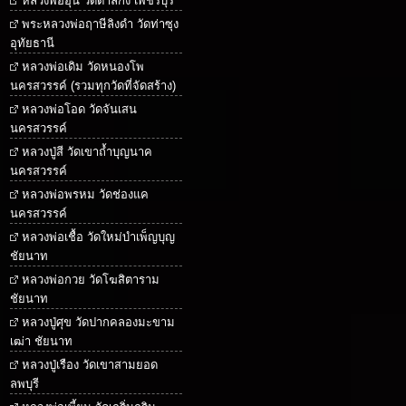
หลวงพ่ออุ้น วัดตาลกง เพชรบุรี
พระหลวงพ่อฤาษีลิงดำ วัดท่าซุง
อุทัยธานี
หลวงพ่อเดิม วัดหนองโพ
นครสวรรค์ (รวมทุกวัดที่จัดสร้าง)
หลวงพ่อโอด วัดจันเสน
นครสวรรค์
หลวงปู่สี วัดเขาถ้ำบุญนาค
นครสวรรค์
หลวงพ่อพรหม วัดช่องแค
นครสวรรค์
หลวงพ่อเชื้อ วัดใหม่บำเพ็ญบุญ
ชัยนาท
หลวงพ่อกวย วัดโฆสิตาราม
ชัยนาท
หลวงปู่ศุข วัดปากคลองมะขาม
เฒ่า ชัยนาท
หลวงปู่เรือง วัดเขาสามยอด
ลพบุรี