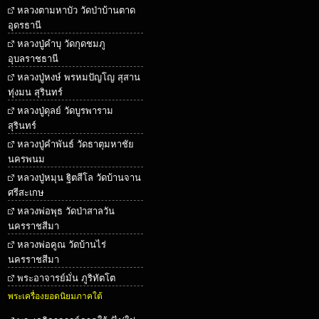
หลวงตามหาบัว วัดป่าบ้านตาด
อุดรธานี
หลวงปู่คำบุ วัดกุดชมภู
อุบลราชธานี
หลวงปู่หงษ์ พรหมปัญโญ สุสาน
ทุ่งมน สุรินทร์
หลวงปู่ดุลย์ วัดบูรพาราม
สุรินทร์
หลวงปู่คำพันธ์ วัดธาตุมหาชัย
นครพนม
หลวงปู่หมุน ฐิตสีโล วัดบ้านจาน
ศรีสะเกษ
หลวงพ่อพุธ วัดป่าสาลวัน
นครราชสีมา
หลวงพ่อคูณ วัดบ้านไร่
นครราชสีมา
พระอาจารย์มั่น ภูริทัตโต
พระเครื่องยอดนิยมภาคใต้