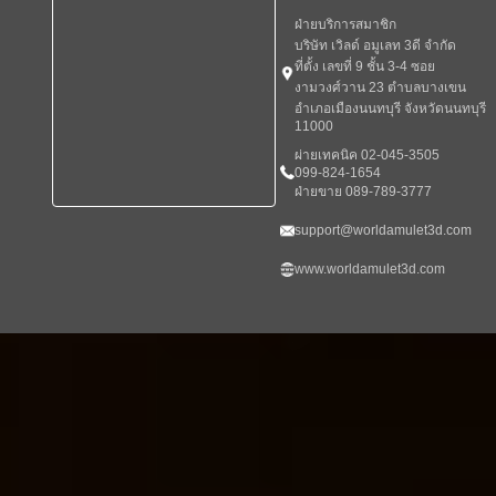
ฝ่ายบริการสมาชิก
บริษัท เวิลด์ อมูเลท 3ดี จำกัด
ที่ตั้ง เลขที่ 9 ชั้น 3-4 ซอย
งามวงศ์วาน 23 ตำบลบางเขน
อำเภอเมืองนนทบุรี จังหวัดนนทบุรี
11000
ผ่ายเทคนิค 02-045-3505
099-824-1654
ฝ่ายขาย 089-789-3777
support@worldamulet3d.com
www.worldamulet3d.com