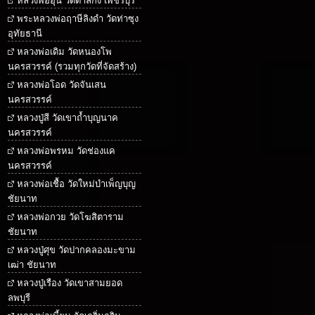
หลวงพ่ออุ้น วัดตาลกง เพชรบุรี
พระหลวงพ่อฤาษีลิงดำ วัดท่าซุง
อุทัยธานี
หลวงพ่อเดิม วัดหนองโพ
นครสวรรค์ (รวมทุกวัดที่จัดสร้าง)
หลวงพ่อโอด วัดจันเสน
นครสวรรค์
หลวงปู่สี วัดเขาถ้ำบุญนาค
นครสวรรค์
หลวงพ่อพรหม วัดช่องแค
นครสวรรค์
หลวงพ่อเชื้อ วัดใหม่บำเพ็ญบุญ
ชัยนาท
หลวงพ่อกวย วัดโฆสิตาราม
ชัยนาท
หลวงปู่ศุข วัดปากคลองมะขาม
เฒ่า ชัยนาท
หลวงปู่เรือง วัดเขาสามยอด
ลพบุรี