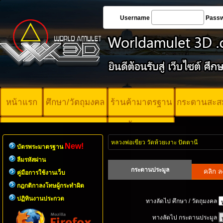
Username
Pass
หน้าแรก
ศึกษา/วัตถุมงคล
ร้านค้ามาตรฐาน
กระดานสะส
บัตรพระ
คอร์ออนไลน์
มาตรฐาน
หลวงพ่อเขียว วัดห้วยเงาะ ปัตตานี
New!
บัตรพระมาตรฐาน
ลืมรหัสผ่าน
กระดานประมูล
คู่มือการใช้งานเว็บ
กฎกติกาลงโทษผู้กระทำผิด
ปฏิทินงานประกวด
ทางลัดไป ศึกษา / วัตถุมงคล
ทางลัดไป กระดานประมูล