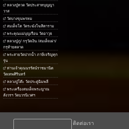
หลวงปู่ทวด วัดประสาทบุญญา
วาส
วัดบางขุนพรหม
สมเด็จโต วัดระฆังโฆสิตาราม
พระคุณแม่บุญเรือน วัดอาวุธ
หลวงปู่ภู/ กรุวัดเงิน /สมเด็จเผ่า/
กรุท้ายตลาด
พระสายวัดปากน้ำ ภาษีเจริญทุก
รุ่น
ท่านเจ้าคุณนรรัตน์ราชมานิต
วัดเทพศิรินทร์
หลวงปู่โต๊ะ วัดประดู่ฉิมพลี
พระเครื่องสมเด็จพระญาณ
สังวรฯ วัดบวรนิเวศฯ
ติดต่อเรา