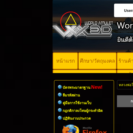
User
หน้าแรก
ศึกษา/วัตถุมงคล
ร้านค
บั
คอร์ออนไลน์
มา
หลวงพ่อโ
New!
บัตรพระมาตรฐาน
ลืมรหัสผ่าน
ก
คู่มือการใช้งานเว็บ
กฎกติกาลงโทษผู้กระทำผิด
ปฏิทินงานประกวด