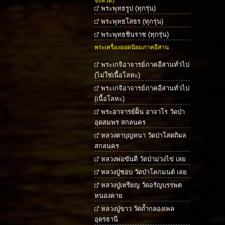
จังหวัด)
พระพุทธรูป (ทุกรุ่น)
พระพุทธโสธร (ทุกรุ่น)
พระพุทธชินราช (ทุกรุ่น)
พระเครื่องยอดนิยมภาคอีสาน
พระเกจิอาจารย์ภาคอีสานทั่วไป
(ไม่ใช่เนื้อโลหะ)
พระเกจิอาจารย์ภาคอีสานทั่วไป
(เนื้อโลหะ)
พระอาจารย์ฝั้น อาจาโร วัดป่า
อุดสมพร สกลนคร
หลวงตาบุญหนา วัดป่าโสตถิผล
สกลนคร
หลวงพ่อขันตี วัดป่าม่วงไข่ เลย
หลวงปู่ชอบ วัดป่าโคกมนต์ เลย
หลวงปู่เหรียญ วัดอรัญบรรพต
หนองคาย
หลวงปู่ขาว วัดถ้ำกลองเพล
อุดรธานี