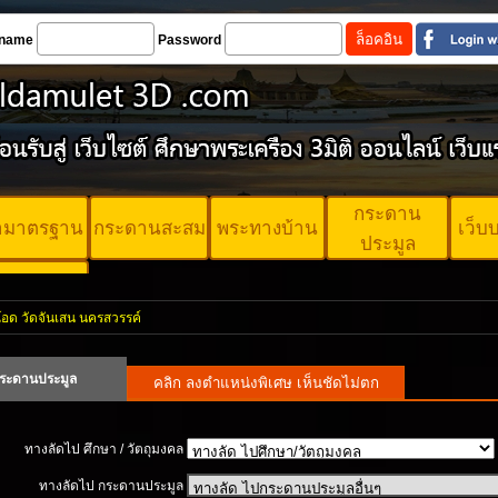
name
Password
กระดาน
้ามาตรฐาน
กระดานสะสม
พระทางบ้าน
เว็บ
ประมูล
ตรพระ
ตรฐาน
อด วัดจันเสน นครสวรรค์
ระดานประมูล
ทางลัดไป ศึกษา / วัตถุมงคล
ทางลัดไป กระดานประมูล